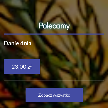
P
o
l
e
c
a
m
y
Danie dnia
23,00 zł
Zobacz wszystko